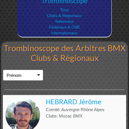
Trombinoscope
Tous
Clubs & Régionaux
Nationaux
Fédéraux & CNE
Internationaux
Trombinoscope des Arbitres BMX
Clubs & Régionaux
H
HEBRARD Jérôme
Comité: Auvergne Rhône Alpes
Clubs: Mozac BMX