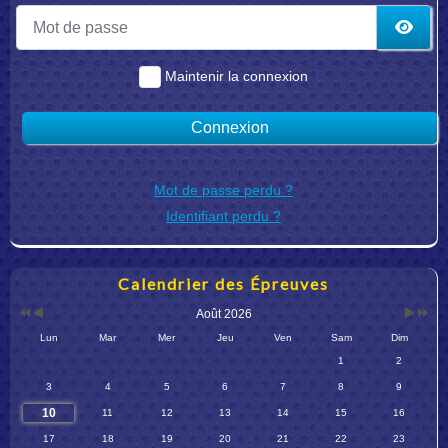
Mot de passe
Affic
Maintenir la connexion
Connexion
Mot de passe perdu ?
Identifiant perdu ?
Année
Mois
Mois
Année
Calendrier des Épreuves
précédente
précédent
suivant
suivante
Août 2026
Lun
Mar
Mer
Jeu
Ven
Sam
Dim
1
2
3
4
5
6
7
8
9
10
11
12
13
14
15
16
17
18
19
20
21
22
23